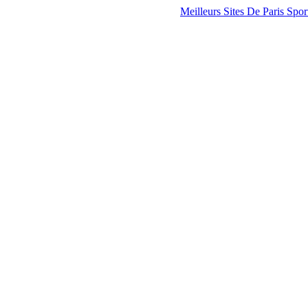
Meilleurs Sites De Paris Sport