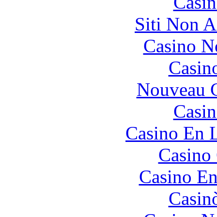
Casin
Siti Non 
Casino N
Casin
Nouveau C
Casin
Casino En L
Casino 
Casino En
Casin